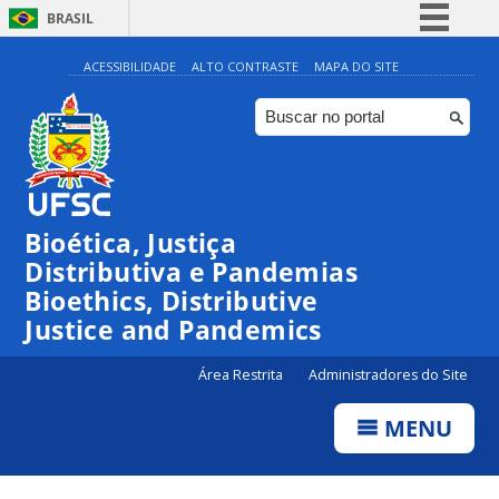
BRASIL
Simplifique!
ACESSIBILIDADE
ALTO CONTRASTE
MAPA DO SITE
Comunica BR
Participe
Acesso à informação
Legislação
Bioética, Justiça
Canais
Distributiva e Pandemias
Bioethics, Distributive
Justice and Pandemics
Área Restrita
Administradores do Site
MENU