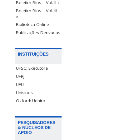
Boletim Bíos – Vol. II »
Boletim Bíos – Vol. III
»
Biblioteca Online
Publicações Derivadas
INSTITUIÇÕES
UFSC: Executora
UFRJ
UFU
Unisinos
Oxford: Uehiro
PESQUISADORES
& NÚCLEOS DE
APOIO