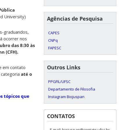
Pública
d University)
Agências de Pesquisa
ós-graduandos,
CAPES
á ocorrer nos
CNPq
tubro das 8:30 às
FAPESC
nn (CFH).
Outros Links
re em contato
 categoria
até o
PPGFIL/UFSC
Departamento de Filosofia
os tópicos que
Instagram Biojuspan
CONTATOS
E-mail: biojuspan@contato.ufsc.br