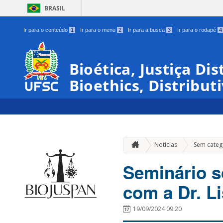
BRASIL
Ir para o conteúdo
1
Ir para o menu
2
Ir para a busca
3
Ir para o rodapé
4
Bioética, Justiça Di
Bioethics, Distribut
Notícias
Sem categ
Seminário s
com a Dr. Li
19/09/2024 09:20