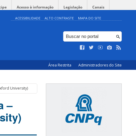
cipe
Acesso à informação
Legislação
Canais
ACESSIBILIDADE
ALTO CONTRASTE
MAPA DO SITE
Área Restrita
Administradores do Site
xford University)
a –
sity)