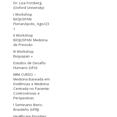
Dr. Lisa Forsberg
(Oxford University)
I Workshop
BIOJUSPAN:
Florianópolis, Ago/23
»
II Workshop
BIOJUSPAN: Medicina
de Precisão
III Workshop
Biojuspan »
Estudos de Desafio
Humano (UFU)
MINI CURSO –
Medicina Baseada em
Evidências e Medicina
Centrada no Paciente:
Controvérsias e
Perspectivas
I Seminario Ibero-
Brasileño (UFRJ)
Healthcare Priorities: