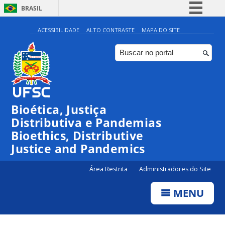
BRASIL
Simplifique!
ACESSIBILIDADE
ALTO CONTRASTE
MAPA DO SITE
Comunica BR
Participe
Acesso à informação
Legislação
Bioética, Justiça
Canais
Distributiva e Pandemias
Bioethics, Distributive
Justice and Pandemics
Área Restrita
Administradores do Site
MENU