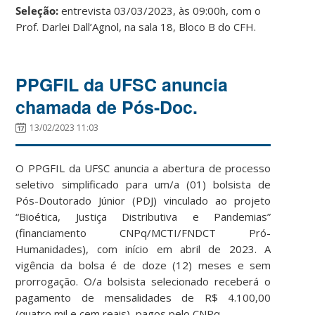
Seleção:
entrevista 03/03/2023, às 09:00h, com o
Prof. Darlei Dall’Agnol, na sala 18, Bloco B do CFH.
PPGFIL da UFSC anuncia
chamada de Pós-Doc.
13/02/2023 11:03
O PPGFIL da UFSC anuncia a abertura de processo
seletivo simplificado para um/a (01) bolsista de
Pós-Doutorado Júnior (PDJ) vinculado ao projeto
“Bioética, Justiça Distributiva e Pandemias”
(financiamento CNPq/MCTI/FNDCT Pró-
Humanidades), com início em abril de 2023. A
vigência da bolsa é de doze (12) meses e sem
prorrogação. O/a bolsista selecionado receberá o
pagamento de mensalidades de R$ 4.100,00
(quatro mil e cem reais), pagos pelo CNPq.