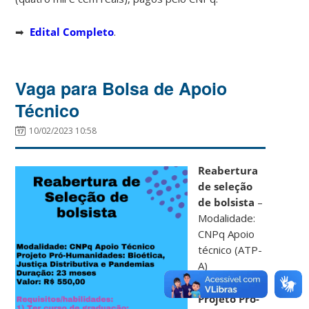
➡
Edital Completo
.
Vaga para Bolsa de Apoio
Técnico
10/02/2023 10:58
Reabertura
de seleção
de bolsista
–
Modalidade:
CNPq Apoio
técnico (ATP-
A)
Projeto Pró-