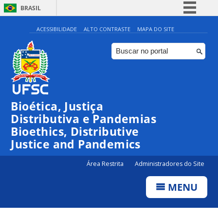
BRASIL
Simplifique!
ACESSIBILIDADE
ALTO CONTRASTE
MAPA DO SITE
Comunica BR
Participe
Acesso à informação
Legislação
Bioética, Justiça
Canais
Distributiva e Pandemias
Bioethics, Distributive
Justice and Pandemics
Área Restrita
Administradores do Site
MENU