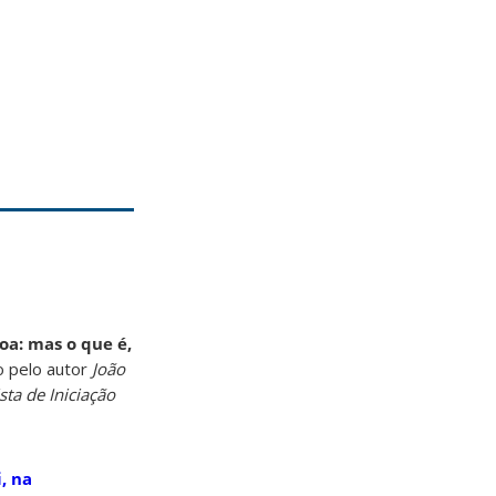
oa: mas o que é,
o pelo autor
João
sta de Iniciação
, na