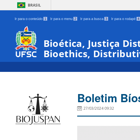
BRASIL
Ir para o conteúdo
1
Ir para o menu
2
Ir para a busca
3
Ir para o rodapé
4
Bioética, Justiça Di
Bioethics, Distribut
Boletim Bío
27/03/2024 09:32