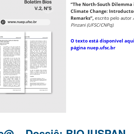
“
The North-South Dilemma i
Climate Change:
Introducto
Remarks
“,
escrito pelo autor
Pinzani (UFSC/CNPq)
.
O texto está disponível aqui
página
nuep.ufsc.br
ic@ – Dossiê: BIOJUSPAN