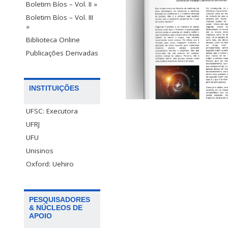
Boletim Bíos – Vol. II »
Boletim Bíos – Vol. III
»
Biblioteca Online
Publicações Derivadas
INSTITUIÇÕES
UFSC: Executora
UFRJ
UFU
Unisinos
Oxford: Uehiro
PESQUISADORES
& NÚCLEOS DE
APOIO