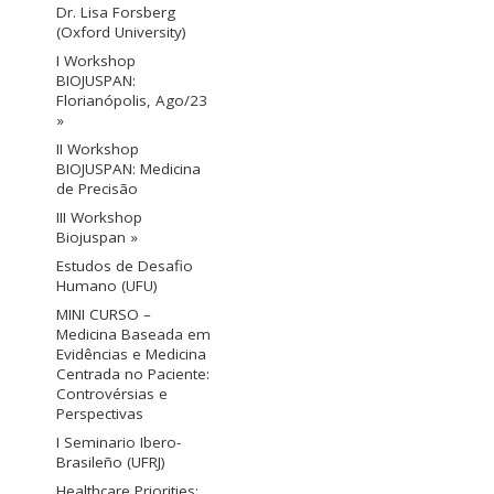
Dr. Lisa Forsberg
(Oxford University)
I Workshop
BIOJUSPAN:
Florianópolis, Ago/23
»
II Workshop
BIOJUSPAN: Medicina
de Precisão
III Workshop
Biojuspan »
Estudos de Desafio
Humano (UFU)
MINI CURSO –
Medicina Baseada em
Evidências e Medicina
Centrada no Paciente:
Controvérsias e
Perspectivas
I Seminario Ibero-
Brasileño (UFRJ)
Healthcare Priorities: