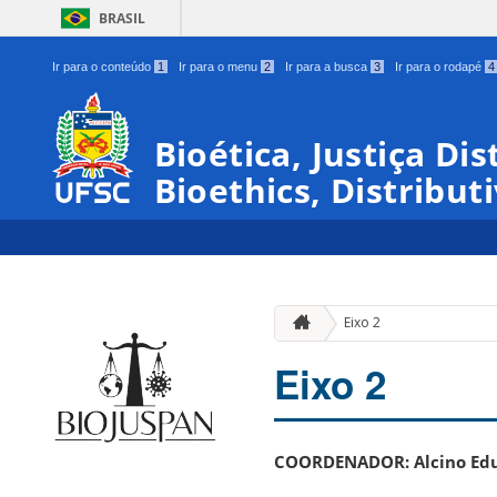
BRASIL
Ir para o conteúdo
1
Ir para o menu
2
Ir para a busca
3
Ir para o rodapé
4
Bioética, Justiça Di
Bioethics, Distribut
Eixo 2
Eixo 2
COORDENADOR:
Alcino Ed