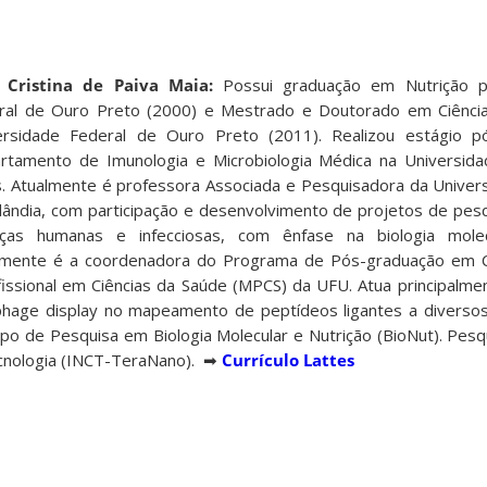
 Cristina de Paiva Maia:
Possui graduação em Nutrição p
ral de Ouro Preto (2000) e Mestrado e Doutorado em Ciências
ersidade Federal de Ouro Preto (2011). Realizou estágio 
rtamento de Imunologia e Microbiologia Médica na Universidad
s. Atualmente é professora Associada e Pesquisadora da Univer
lândia, com participação e desenvolvimento de projetos de pesq
ças humanas e infecciosas, com ênfase na biologia molecu
lmente é a coordenadora do Programa de Pós-graduação em C
ssional em Ciências da Saúde (MPCS) da UFU. Atua principalme
 phage display no mapeamento de peptídeos ligantes a diversos
o de Pesquisa em Biologia Molecular e Nutrição (BioNut). Pes
cnologia (INCT-TeraNano). ➡
Currículo Lattes