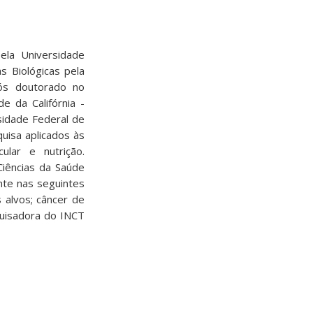
ela Universidade
 Biológicas pela
pós doutorado no
e da Califórnia -
sidade Federal de
uisa aplicados às
lar e nutrição.
iências da Saúde
nte nas seguintes
 alvos; câncer de
quisadora do INCT