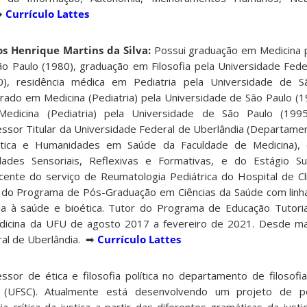
 ➡
Currículo Lattes
os Henrique Martins da Silva:
Possui graduação em Medicina 
ão Paulo (1980), graduação em Filosofia pela Universidade Fede
0), residência médica em Pediatria pela Universidade de S
rado em Medicina (Pediatria) pela Universidade de São Paulo (
edicina (Pediatria) pela Universidade de São Paulo (1995
essor Titular da Universidade Federal de Uberlândia (Departamen
tica e Humanidades em Saúde da Faculdade de Medicina), 
idades Sensoriais, Reflexivas e Formativas, e do Estágio S
ocente do serviço de Reumatologia Pediátrica do Hospital de C
do Programa de Pós-Graduação em Ciências da Saúde com linh
da à saúde e bioética. Tutor do Programa de Educação Tutoria
dicina da UFU de agosto 2017 a fevereiro de 2021. Desde ma
ral de Uberlândia. ➡
Currículo Lattes
essor de ética e filosofia política no departamento de filosofi
a (UFSC). Atualmente está desenvolvendo um projeto de p