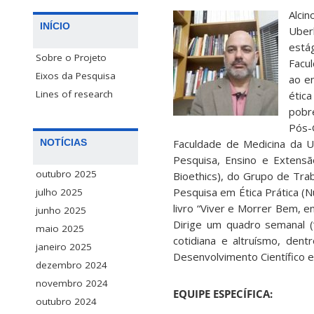
Alcin
INÍCIO
Uber
está
Sobre o Projeto
Facul
Eixos da Pesquisa
ao en
Lines of research
ética
pobr
Pós-
Faculdade de Medicina da 
NOTÍCIAS
Pesquisa, Ensino e Extensã
outubro 2025
Bioethics), do Grupo de Tra
Pesquisa em Ética Prática (N
julho 2025
livro “Viver e Morrer Bem, e
junho 2025
Dirige um quadro semanal (
maio 2025
cotidiana e altruísmo, de
janeiro 2025
Desenvolvimento Científico
dezembro 2024
novembro 2024
EQUIPE ESPECÍFICA:
outubro 2024