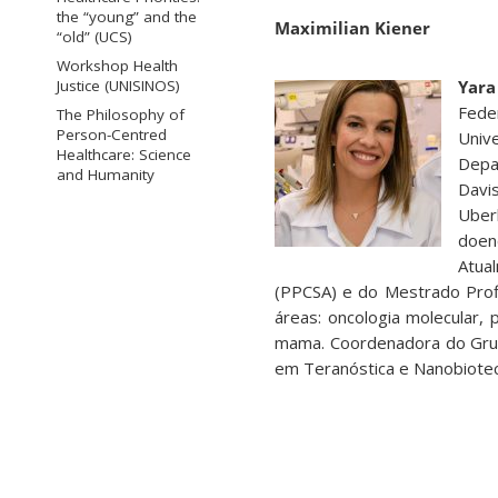
the “young” and the
Maximilian Kiener
“old” (UCS)
Workshop Health
Justice (UNISINOS)
Yara
Fede
The Philosophy of
Person-Centred
Univ
Healthcare: Science
Depa
and Humanity
Davi
Uber
doen
Atua
(PPCSA) e do Mestrado Profi
áreas: oncologia molecular,
mama. Coordenadora do Grup
em Teranóstica e Nanobiote