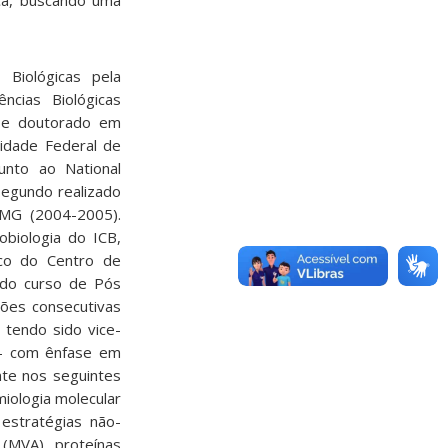
iça, buscando uma
Biológicas pela
ncias Biológicas
) e doutorado em
sidade Federal de
unto ao National
segundo realizado
MG (2004-2005).
biologia do ICB,
ico do Centro de
 do curso de Pós
tões consecutivas
 tendo sido vice-
 – com ênfase em
nte nos seguintes
miologia molecular
 estratégias não-
 (MVA), proteínas