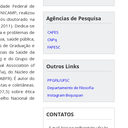
sidade Federal de
UNICAMP, realizou
Agências de Pesquisa
ós-doutorado na
 2011). Dedica-se
da e problemas de
CAPES
ia, saúde pública,
CNPq
as de Graduação e
FAPESC
cias da Saúde da
q) e do Grupo de
l Association of
Outros Links
ia), do Núcleo de
(ABFR). É autor do
PPGFIL/UFSC
stas e coletâneas.
Departamento de Filosofia
07,5) sobre ética
Instagram Biojuspan
elho Nacional de
CONTATOS
E-mail: biojuspan@contato.ufsc.br