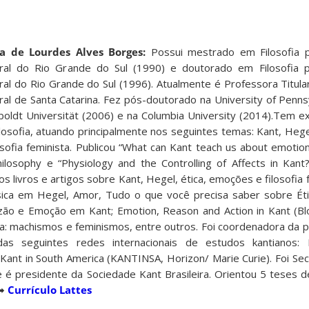
a de Lourdes Alves Borges:
Possui mestrado em Filosofia p
ral do Rio Grande do Sul (1990) e doutorado em Filosofia p
ral do Rio Grande do Sul (1996). Atualmente é Professora Titula
al de Santa Catarina. Fez pós-doutorado na University of Pennsy
oldt Universität (2006) e na Columbia University (2014).Tem ex
losofia, atuando principalmente nos seguintes temas: Kant, Hege
osofia feminista. Publicou “What can Kant teach us about emotio
hilosophy e “Physiology and the Controlling of Affects in Kant
s livros e artigos sobre Kant, Hegel, ética, emoções e filosofia 
ísica em Hegel, Amor, Tudo o que você precisa saber sobre Éti
azão e Emoção em Kant; Emotion, Reason and Action in Kant (B
ofia: machismos e feminismos, entre outros. Foi coordenadora da
 das seguintes redes internacionais de estudos kantianos: M
ant in South America (KANTINSA, Horizon/ Marie Curie). Foi Secr
 é presidente da Sociedade Kant Brasileira. Orientou 5 teses 
 ➡
Currículo Lattes