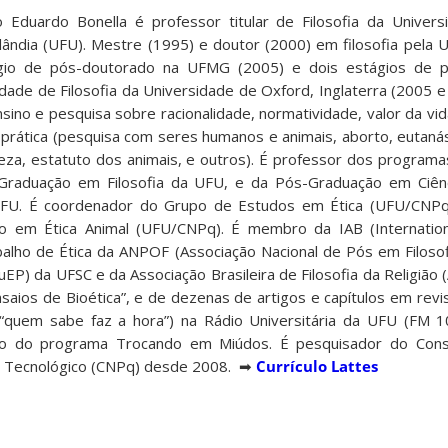
o Eduardo Bonella é professor titular de Filosofia da Univer
lândia (UFU). Mestre (1995) e doutor (2000) em filosofia pela 
gio de pós-doutorado na UFMG (2005) e dois estágios de p
dade de Filosofia da Universidade de Oxford, Inglaterra (2005 e
sino e pesquisa sobre racionalidade, normatividade, valor da vi
 prática (pesquisa com seres humanos e animais, aborto, eutanás
eza, estatuto dos animais, e outros). É professor dos program
Graduação em Filosofia da UFU, e da Pós-Graduação em Ciên
UFU. É coordenador do Grupo de Estudos em Ética (UFU/CNP
o em Ética Animal (UFU/CNPq). É membro da IAB (Internationa
balho de Ética da ANPOF (Associação Nacional de Pós em Filosof
uEP) da UFSC e da Associação Brasileira de Filosofia da Religião 
nsaios de Bioética”, e de dezenas de artigos e capítulos em revi
“quem sabe faz a hora”) na Rádio Universitária da UFU (FM 1
ntro do programa Trocando em Miúdos. É pesquisador do Cons
 e Tecnológico (CNPq) desde 2008. ➡
Currículo Lattes