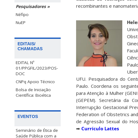
recombinantes e nanomateri
Pesquisadores »
Néfipo
Hel
NuEP
Univ
Obste
Gine
EDITAIS/
CHAMADAS
Facu
Ciên
EDITAL Nº
Paul
01/PPGFIL/2023/POS-
Uber
DOC
UFU. Pesquisadora do Cent
CNPq Apoio Técnico
Paulo. Coordena os seguint
Bolsa de Iniciação
para Atenção à Mulher (GEN
Científica: Bioética
(GEPEM). Secretária da Co
Interrupção Gestacional Pr
Federation of Obstetrics an
EVENTOS
de Agressão Sexual do Hosp
➡
Currículo Lattes
Seminário de Ética de
Saúde Pública com a