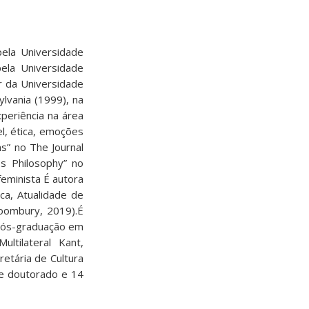
ela Universidade
ela Universidade
r da Universidade
lvania (1999), na
periência na área
l, ética, emoções
ns” no The Journal
?s Philosophy” no
feminista É autora
ca, Atualidade de
loombury, 2019).É
 pós-graduação em
ultilateral Kant,
etária de Cultura
de doutorado e 14