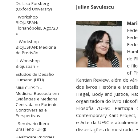
Dr. Lisa Forsberg
Julian Savulescu
(Oxford University)
I Workshop
BIOJUSPAN:
Mari
Florianópolis, Ago/23
Fede
»
Fede
II Workshop
Feder
BIOJUSPAN: Medicina
Humb
de Precisão
de Fi
III Workshop
e fil
Biojuspan »
of P
Estudos de Desafio
Kantian Review, além de vário
Humano (UFU)
dos livros História e Metaf
MINI CURSO –
Medicina Baseada em
Hegel, Body and Justice, R
Evidências e Medicina
organizadora do livro Filos
Centrada no Paciente:
Filosofia /UFSC .Participa
Controvérsias e
Contemporary Kant Project, K
Perspectivas
e Arte da UFSC e atualmente
I Seminario Ibero-
Brasileño (UFRJ)
dissertações de mestrado.
Healthcare Priorities: