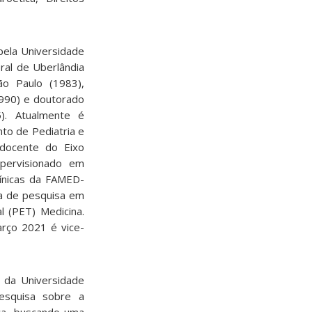
pela Universidade
ral de Uberlândia
ão Paulo (1983),
1990) e doutorado
). Atualmente é
to de Pediatria e
docente do Eixo
upervisionado em
línicas da FAMED-
a de pesquisa em
l (PET) Medicina.
rço 2021 é vice-
a da Universidade
esquisa sobre a