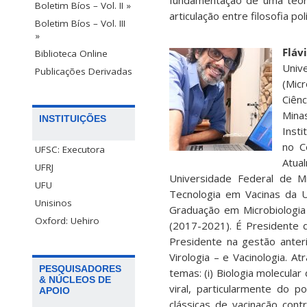
fundamentação de uma teoria
Boletim Bíos – Vol. II »
articulação entre filosofia po
Boletim Bíos – Vol. III
»
Fláv
Biblioteca Online
Univ
Publicações Derivadas
(Mic
Ciênc
Mina
INSTITUIÇÕES
Inst
no C
UFSC: Executora
Atua
UFRJ
Universidade Federal de M
UFU
Tecnologia em Vacinas da 
Unisinos
Graduação em Microbiologia
Oxford: Uehiro
(2017-2021). É Presidente d
Presidente na gestão anter
Virologia – e Vacinologia. 
PESQUISADORES
temas: (i) Biologia molecular
& NÚCLEOS DE
viral, particularmente do p
APOIO
clássicas de vacinação cont