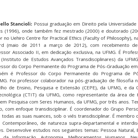
ello Stancioli:
Possui graduação em Direito pela Universidade
is (1996), onde também fez mestrado (2000) e doutorado (200
or no Uehiro Centre for Practical Ethics (Faculty of Philosophy), 
rd (maio de 2011 a março de 2012), com recebimento de
essor Associado II, em dedicação exclusiva, na UFMG. É Profe
 (Instituto de Estudos Avançados Transdisciplinares) da UFM
essor do Corpo Permanente do Programa de Pós-Graduação em 
ém é Professor do Corpo Permanente do Programa de Pó
MG. Foi professor colaborador na pós-graduação de filosofia 
elho de Ensino, Pesquisa e Extensão (CEPE), da UFMG, e da 
Tecnológica (CTIT) da UFMG, como representante da área de 
 em Pesquisa com Seres Humanos, da UFMG, por três anos. Te
o, com enfoque transdisciplinar. É coordenador do Grupo Pers
todas as suas nuances, sob o viés transdisciplinar. É membro
ontemporâneo, de natureza supra-departamental e interdiscip
es. Desenvolve estudos nos seguintes temas: Pessoa Natural, Bi
a da Informação, Autonomia, Melhoramentos Humanos, Neur