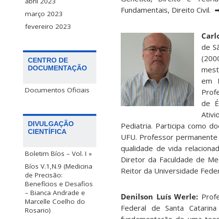
abril 2023
Fundamentais, Direito Civil.
março 2023
fevereiro 2023
Carl
de S
(200
CENTRO DE
DOCUMENTAÇÃO
mest
em M
Documentos Oficiais
Prof
de É
Ativ
DIVULGAÇÃO
Pediatria. Participa como d
CIENTÍFICA
UFU. Professor permanente 
qualidade de vida relaciona
Boletim Bíos – Vol. I »
Diretor da Faculdade de Me
Bíos V.1,N.9 (Medicina
Reitor da Universidade Fede
de Precisão:
Benefícios e Desafios
– Bianca Andrade e
Denilson Luís Werle:
Prof
Marcelle Coelho do
Federal de Santa Catarin
Rosario)