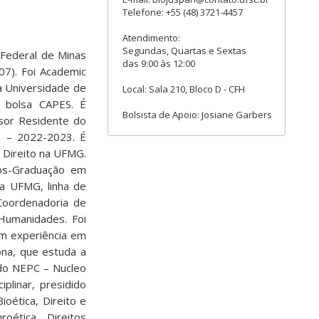
Telefone: +55 (48) 3721-4457
Atendimento:
Segundas, Quartas e Sextas
 Federal de Minas
das 9:00 às 12:00
7). Foi Academic
na Universidade de
Local: Sala 210, Bloco D - CFH
 bolsa CAPES. É
Bolsista de Apoio: Josiane Garbers
ssor Residente do
G – 2022-2023. É
Direito na UFMG.
s-Graduação em
na UFMG, linha de
Coordenadoria de
Humanidades. Foi
m experiência em
ona, que estuda a
 do NEPC – Nucleo
linar, presidido
oética, Direito e
oética, Direitos