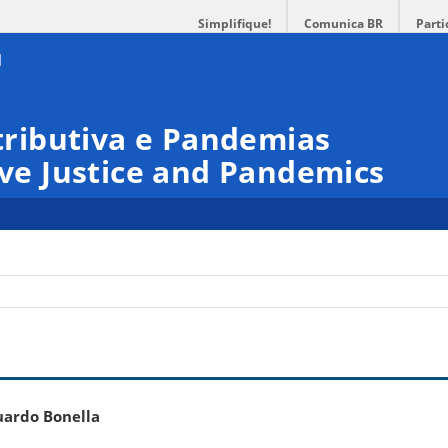
Simplifique!
Comunica BR
Parti
stributiva e Pandemias
ive Justice and Pandemics
uardo Bonella