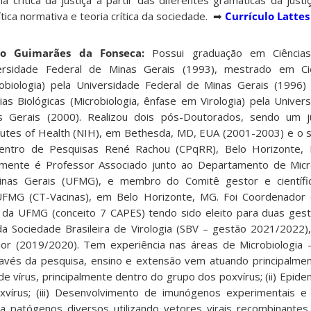
 crítica da justiça a partir das diferentes gramáticas da just
lítica normativa e teoria crítica da sociedade. ➡
Currículo Lattes
io Guimarães da Fonseca:
Possui graduação em Ciências 
ersidade Federal de Minas Gerais (1993), mestrado em Ciê
robiologia) pela Universidade Federal de Minas Gerais (1996
ias Biológicas (Microbiologia, ênfase em Virologia) pela Univer
s Gerais (2000). Realizou dois pós-Doutorados, sendo um j
itutes of Health (NIH), em Bethesda, MD, EUA (2001-2003) e o 
entro de Pesquisas René Rachou (CPqRR), Belo Horizonte, 
lmente é Professor Associado junto ao Departamento de Micro
inas Gerais (UFMG), e membro do Comitê gestor e científ
UFMG (CT-Vacinas), em Belo Horizonte, MG. Foi Coordenador
 da UFMG (conceito 7 CAPES) tendo sido eleito para duas ges
a Sociedade Brasileira de Virologia (SBV – gestão 2021/2022),
ior (2019/2020). Tem experiência nas áreas de Microbiologia
Através da pesquisa, ensino e extensão vem atuando principalme
 de vírus, principalmente dentro do grupo dos poxvírus; (ii) Epide
oxvírus; (iii) Desenvolvimento de imunógenos experimentais e
ra patógenos diversos utilizando vetores virais recombinantes