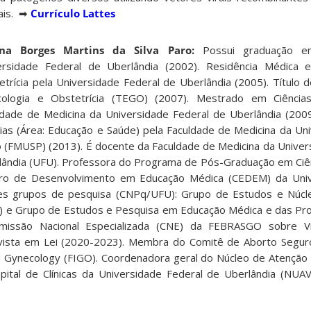
ais. ➡
Currículo Lattes
ena Borges Martins da Silva Paro:
Possui graduação e
ersidade Federal de Uberlândia (2002). Residência Médica 
trícia pela Universidade Federal de Uberlândia (2005). Título d
cologia e Obstetrícia (TEGO) (2007). Mestrado em Ciência
ldade de Medicina da Universidade Federal de Uberlândia (200
cias (Área: Educação e Saúde) pela Faculdade de Medicina da Un
o (FMUSP) (2013). É docente da Faculdade de Medicina da Univer
lândia (UFU). Professora do Programa de Pós-Graduação em Ciê
ro de Desenvolvimento em Educação Médica (CEDEM) da Uni
es grupos de pesquisa (CNPq/UFU): Grupo de Estudos e Núcleo
I) e Grupo de Estudos e Pesquisa em Educação Médica e das Pr
missão Nacional Especializada (CNE) da FEBRASGO sobre Vi
evista em Lei (2020-2023). Membra do Comitê de Aborto Seguro
d Gynecology (FIGO). Coordenadora geral do Núcleo de Atenção I
ital de Clínicas da Universidade Federal de Uberlândia (NU