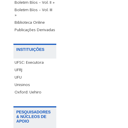
Boletim Bíos – Vol. II »
Boletim Bíos – Vol. III
»
Biblioteca Online
Publicações Derivadas
INSTITUIÇÕES
UFSC: Executora
UFRJ
UFU
Unisinos
Oxford: Uehiro
PESQUISADORES
& NÚCLEOS DE
APOIO