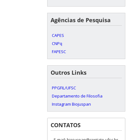
Agências de Pesquisa
CAPES
CNPq
FAPESC
Outros Links
PPGFIL/UFSC
Departamento de Filosofia
Instagram Biojuspan
CONTATOS
E-mail: biojuspan@contato.ufsc.br