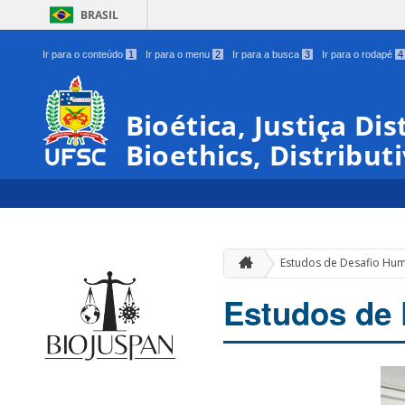
BRASIL
Ir para o conteúdo
1
Ir para o menu
2
Ir para a busca
3
Ir para o rodapé
4
Bioética, Justiça Di
Bioethics, Distribut
Estudos de Desafio Hu
Estudos de