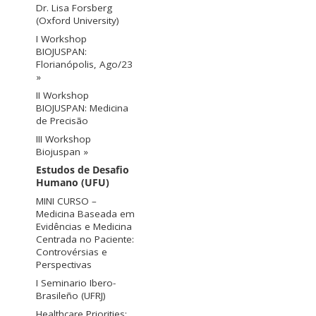
Dr. Lisa Forsberg
(Oxford University)
I Workshop
BIOJUSPAN:
Florianópolis, Ago/23
»
II Workshop
BIOJUSPAN: Medicina
de Precisão
III Workshop
Biojuspan »
Estudos de Desafio
Humano (UFU)
MINI CURSO –
Medicina Baseada em
Evidências e Medicina
Centrada no Paciente:
Controvérsias e
Perspectivas
I Seminario Ibero-
Brasileño (UFRJ)
Healthcare Priorities: