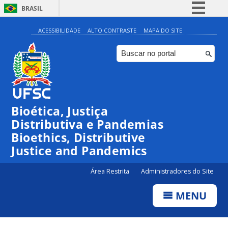
BRASIL
Simplifique!
ACESSIBILIDADE
ALTO CONTRASTE
MAPA DO SITE
Comunica BR
Participe
Acesso à informação
Legislação
Bioética, Justiça
Canais
Distributiva e Pandemias
Bioethics, Distributive
Justice and Pandemics
Área Restrita
Administradores do Site
MENU